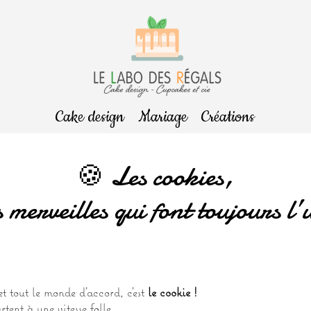
Cake design
Mariage
Créations
🍪 Les cookies,
es merveilles qui font toujours l
t tout le monde d’accord, c’est
le cookie !
rtent à une vitesse folle.