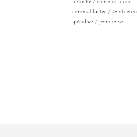
- pistache / chocolat blanc
- caramel lactée / éclats car
- spéculoos / framboises