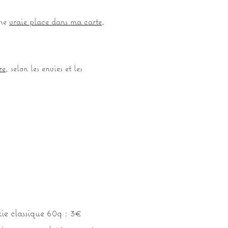
une
vraie place dans ma carte
,
re
, selon les envies et les
kie classique 60g : 3€