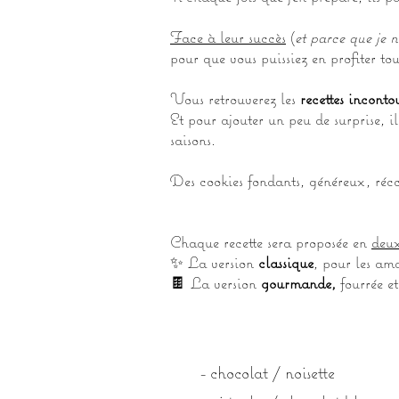
Face à leur succès
(
et parce que je 
pour que vous puissiez en profiter tou
Vous retrouverez les
recettes inconto
Et pour ajouter un peu de surprise, i
saisons.
Des cookies fondants, généreux, réco
Chaque recette sera proposée en
deux
✨ La version
classique
, pour les am
🍫 La version
gourmande,
fourrée e
- chocolat / noisette