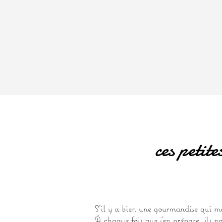
ces petit
S’il y a bien une gourmandise qui me
À chaque fois que j’en prépare, ils pa