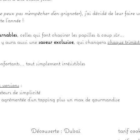
ne peux pas m’empêcher d’en grignoter
), j’ai décidé de leur faire 
te l'année !
urnables
, celles qui font chavirer les papilles à coup sûr…
l y aura aussi une
saveur exclusive
, qui changera
chaque trimèst
nfortants… tout simplement irrésistibles
 versions
:
ateurs de simplicité
t agrémentée d’un topping plus un max de gourmandise
Découverte : Dubaï
tarif coo