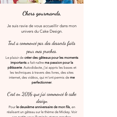
Chers gourmands,
Je suis ravie de vous accueillir dans mon
univers du Cake Design.
Tout a commencé par des desserts faits
pou
r mes proches.
Le plaisir de
créer des gâteaux pour les mom
ents
importants
a fait naître
ma passion pour la
pâtisserie
. Au
todidacte, j’
ai appris les bases et
les techniques à travers des livres, des sites
internet, des vidéos, qui m’ont permis de
me
perfectionner
.
C’est en 2016 que j’ai commencé le cake
desi
gn
Pour
le deuxième anniversaire de mon fils
, en
réalisant un gâteau sur le thème de Mickey. Voir
ses petits yeux illuminés et mes proches