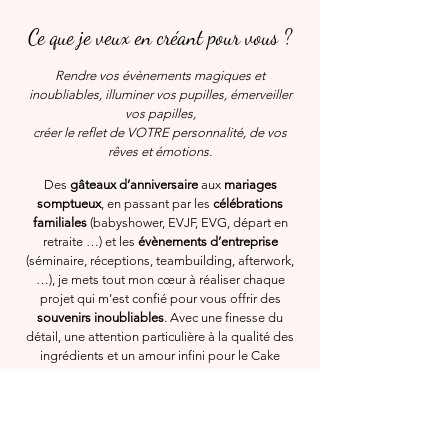
Ce que je veux en créant pour vous ?
Rendre vos évènements magiques et
inoubliables, illuminer vos pupilles, émerveiller
vos papilles,
créer le reflet de VOTRE personnalité, de vos
rêves et émotions.
Des
gâteaux d’anniversaire
au
x
mariages
somptueux
, en passant par les
célébrations
familiales
(baby
shower, EVJF, EVG, départ en
retraite …) et les
évènements d’entreprise
(séminaire, réceptions, team
building, afterwork,
…), je m
ets tout mon cœur à réaliser chaque
projet qui m’est confié pour vous
offrir des
s
ouvenirs inoubliables
.
Avec une finesse du
détail, une attention particulière à la qualité des
ingréd
ients et un amour infini pour le Cake
Design :
Je vous invite à plonger dans mon monde où
l’univers sucré est magique et où les gâteaux
marquent vos esprits.