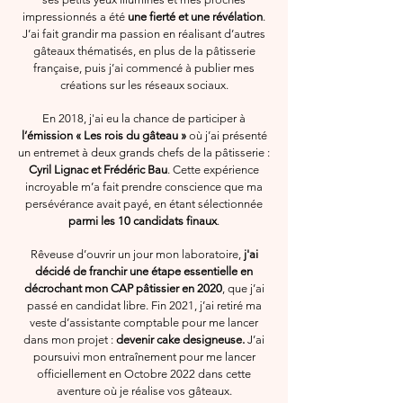
impressionnés a été
une fierté et
une révélation
.
J’
ai fait gr
andir ma passion en réalisant d’autres
gâteaux thématisés, en plus de la pâtisserie
française, puis j’ai commencé à publier mes
créations sur les réseaux sociaux.
En 2018, j'ai eu la chance de participer à
l’émission
« Les rois du gâteau »
où j’ai présenté
un entremet à deux grands chefs de la pâtisserie :
Cyril Lignac et Frédéric Bau
. Cette expérience
incroyable m’a fait prendre conscience que ma
persévérance avait payé, en étant sélectionnée
parmi les 10 candidats finaux
.
Rêveuse d’ouvrir un jour mon laboratoire,
j'ai
décidé de franchir une étape essentielle
en
décrochant mon CAP pâtissier en 2020
, que j’ai
passé en candidat libre. Fin 2021, j’ai retiré ma
veste d’assistante comptable pour me lancer
dans mon projet :
devenir cake
designeuse.
J’ai
poursuivi mon entraînement pour me lancer
officiellement en Octobre 2022 dans cette
aventure où je réalise vos gâteaux.